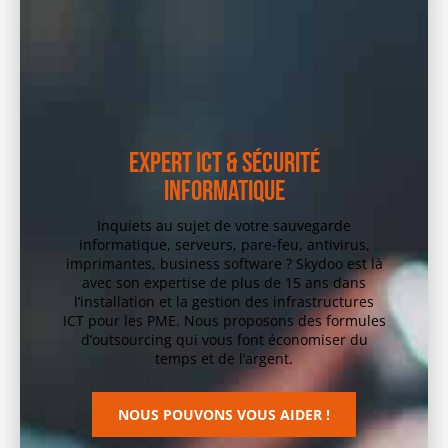
EXPERT ICT & SÉCURITÉ
INFORMATIQUE
Inquiets au sujet de votre sauvegarde
informatique, serveurs, pare-feu, antivirus,
imprimantes, business software ? Skydoo est là
avec son expertise de plus de 15 ans dans
l’installation et la gestion des infrastructures
ICT pour les PME. Nous proposons des formules
d’outsourcing qui vous font économiser du
temps et de l’argent.
NOUS POUVONS VOUS AIDER !