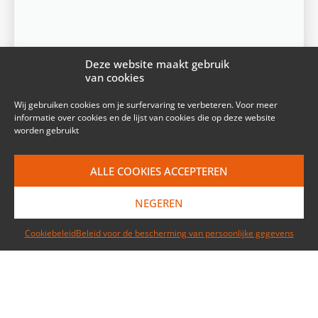
Deze website maakt gebruik
van cookies
Wij gebruiken cookies om je surfervaring te verbeteren. Voor meer
informatie over cookies en de lijst van cookies die op deze website
worden gebruikt
ALLE COOKIES ACCEPTEREN
NEGEREN
Cookiebeleid
Beleid voor de bescherming van persoonlijke gegevens