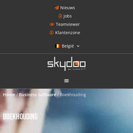
Nieuws
Jobs
Teamviewer
Klantenzone
België
Home
/
Business Software
/
Boekhouding
BOEKHOUDING