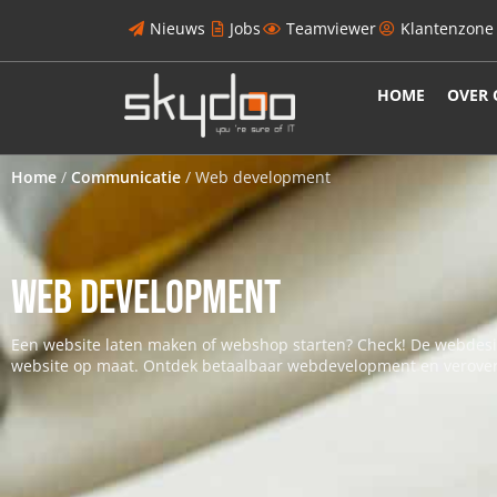
Nieuws
Jobs
Teamviewer
Klantenzone
HOME
OVER 
Home
/
Communicatie
/
Web development
WEB DEVELOPMENT
Een website laten maken of webshop starten? Check! De webdes
website op maat. Ontdek betaalbaar webdevelopment en verover