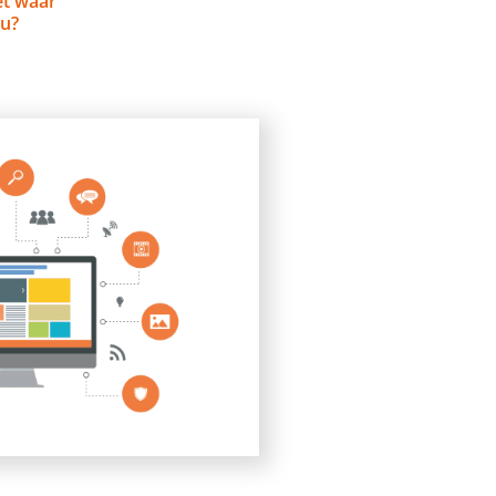
et waar
au?