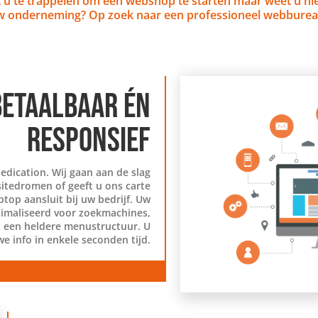
t u te trappelen om een webshop te starten maar weet u ni
uw onderneming? Op zoek naar een professioneel webbure
ETAALBAAR ÉN
RESPONSIEF
dication. Wij gaan aan de slag
sitedromen of geeft u ons carte
top aansluit bij uw bedrijf. Uw
imaliseerd voor zoekmachines,
ij een heldere menustructuur. U
we info in enkele seconden tijd.