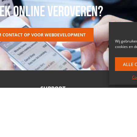
EK ONLINE VEROVEREN?
M CONTACT OP VOOR WEBDEVELOPMENT
Wij gebruike
cookies en d
ALLE 
Co
SUPPORT
Hotline: 02 290 09 40
Administratie
Commerciële dienst
Technische dienst
Teamviewer
Klantenzone