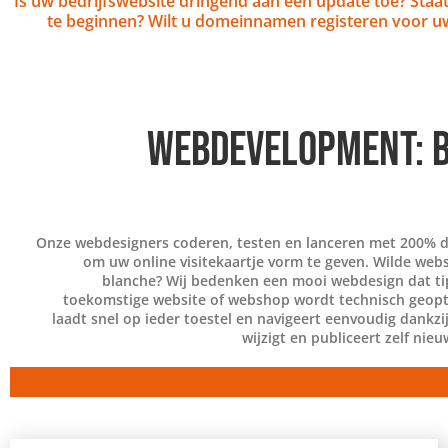
Is uw bedrijfswebsite dringend aan een update toe? Staa
te beginnen? Wilt u domeinnamen registeren voor 
WEBDEVELOPMENT: B
Onze webdesigners coderen, testen en lanceren met 200% de
om uw online visitekaartje vorm te geven. Wilde web
blanche? Wij bedenken een mooi webdesign dat tip
toekomstige website of webshop wordt technisch geopt
laadt snel op ieder toestel en navigeert eenvoudig dankz
wijzigt en publiceert zelf nieu