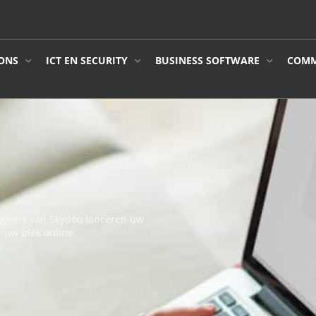
ONS
ICT EN SECURITY
BUSINESS SOFTWARE
COMM
igners van Skydoo lanceren uw
 uw plek online.