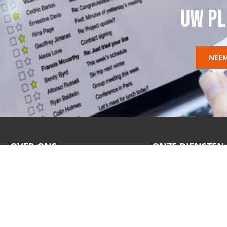
UW PL
NEE
OVER ONS
ONZE DIENSTEN
Onze story
Security en Back-ups
Onze aanpak
Printing solutions
Nieuws
Business Software
Jobs
Web development
Contact
Grafisch design
Mail Services