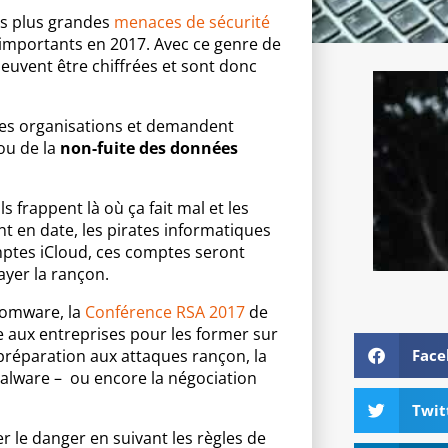
des plus grandes
menaces de sécurité
 importants en 2017. Avec ce genre de
uvent être chiffrées et sont donc
des organisations et demandent
ou de la
non-fuite des données
s frappent là où ça fait mal et les
nt en date, les pirates informatiques
mptes iCloud, ces comptes seront
ayer la rançon.
somware, la
Conférence RSA 2017
de
e aux entreprises pour les former sur
 préparation aux attaques rançon, la
Face
malware – ou encore la négociation
Twit
er le danger en suivant les règles de