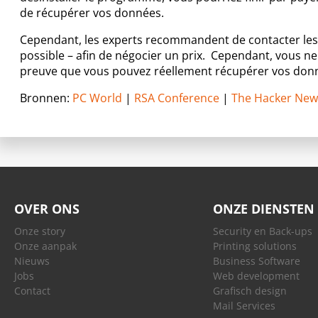
de récupérer vos données.
Cependant, les experts recommandent de contacter les 
possible – afin de négocier un prix. Cependant, vous ne
preuve que vous pouvez réellement récupérer vos don
Bronnen:
PC World
|
RSA Conference
|
The Hacker New
OVER ONS
ONZE DIENSTEN
Onze story
Security en Back-ups
Onze aanpak
Printing solutions
Nieuws
Business Software
Jobs
Web development
Contact
Grafisch design
Mail Services