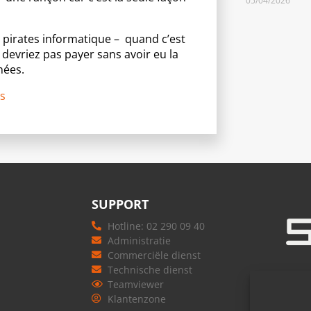
05/04/2026
pirates informatique – quand c’est
 devriez pas payer sans avoir eu la
nées.
s
SUPPORT
Hotline: 02 290 09 40
Administratie
Commerciële dienst
Technische dienst
Teamviewer
Klantenzone