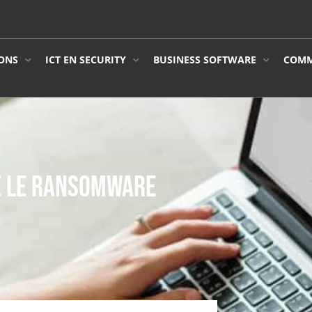
ONS
ICT EN SECURITY
BUSINESS SOFTWARE
COMM
omware – logiciel de rançon
E LE RANSOMWARE