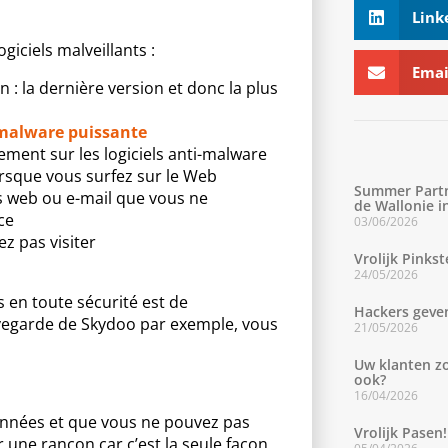
Link
giciels malveillants :
Emai
 : la dernière version et donc la plus
-malware puissante
ent sur les logiciels anti-malware
rsque vous surfez sur le Web
Summer Partn
es web ou e-mail que vous ne
de Wallonie i
ce
03/06/2026
z pas visiter
Vrolijk Pinkst
24/05/2026
s en toute sécurité est de
Hackers geven
uvegarde de Skydoo par exemple, vous
21/05/2026
Uw klanten z
ook?
16/04/2026
données et que vous ne pouvez pas
Vrolijk Pasen!
 une rançon car c’est la seule façon