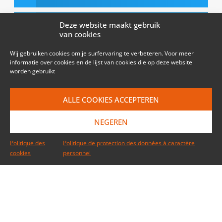
LinkedIn
Deze website maakt gebruik
van cookies
Email
Wij gebruiken cookies om je surfervaring te verbeteren. Voor meer
informatie over cookies en de lijst van cookies die op deze website
worden gebruikt
NIEUWS
ALLE COOKIES ACCEPTEREN
Summer Partner Event 2026 op de Hippodrome de
Wallonie in Bergen!
NEGEREN
03/06/2026
Vrolijk Pinksteren!
Politique des
Politique de protection des données à caractère
24/05/2026
cookies
personnel
Hackers geven niet om de grootte van je bedrijf
21/05/2026
Uw klanten zoeken u op Google. Vinden ze u ook?
16/04/2026
Vrolijk Pasen!