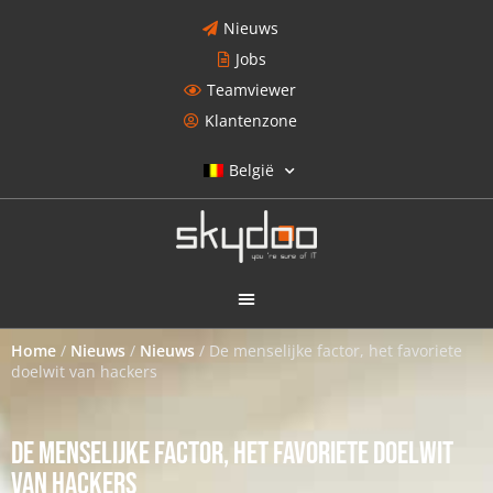
Nieuws
Jobs
Teamviewer
Klantenzone
België
Home
/
Nieuws
/
Nieuws
/
De menselijke factor, het favoriete
doelwit van hackers
DE MENSELIJKE FACTOR, HET FAVORIETE DOELWIT
VAN HACKERS