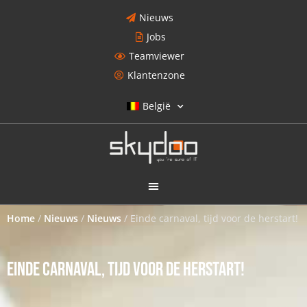
Nieuws
Jobs
Teamviewer
Klantenzone
België
Home
/
Nieuws
/
Nieuws
/
Einde carnaval, tijd voor de herstart!
EINDE CARNAVAL, TIJD VOOR DE HERSTART!