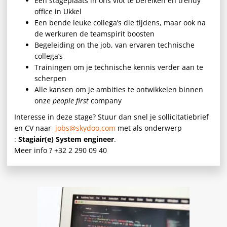
Een stageplaats in ons vlot te bereiken én trendy
office in Ukkel
Een bende leuke collega’s die tijdens, maar ook na
de werkuren de teamspirit boosten
Begeleiding on the job, van ervaren technische
collega’s
Trainingen om je technische kennis verder aan te
scherpen
Alle kansen om je ambities te ontwikkelen binnen
onze
people first
company
Interesse in deze stage? Stuur dan snel je sollicitatiebrief
en CV naar
jobs@skydoo.com
met als onderwerp
:
Stagiair(e) System engineer
.
Meer info ? +32 2 290 09 40