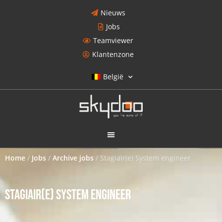
Nieuws
Jobs
Teamviewer
Klantenzone
België
Home
/
Jobs
/
Archive jobs
/
Stagiair(e) System engineer
STAGIAIR(E) SYSTEM ENGINEER